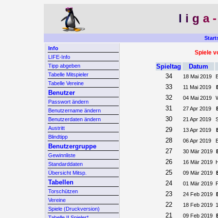
l
i
g
a
Start
Info
Spiele 
LIFE-Info
Tipp abgeben
Spieltag
Datum
Tabelle Mitspieler
34
18 Mai 2019
Tabelle Vereine
33
11 Mai 2019
Benutzer
32
04 Mai 2019
Passwort ändern
31
27 Apr 2019
Benutzername ändern
30
Benutzerdaten ändern
21 Apr 2019
Austritt
29
13 Apr 2019
Blindtipp
28
06 Apr 2019
Benutzergruppe
27
30 Mär 2019
Gewinnliste
26
16 Mär 2019
Standarddaten
25
Übersicht Mitsp.
09 Mär 2019
Tabellen
24
01 Mär 2019
Torschützen
23
24 Feb 2019
Vereine
22
18 Feb 2019
Spiele (Druckversion)
21
09 Feb 2019
Tabelle II Spieler*