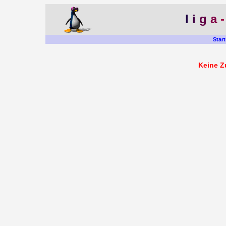
l
i
g
a
Start
Keine Z